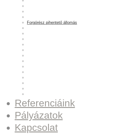
Fűszerkeverő
Golyóprés állomás
Szivattyúszerelő állomás
Vision rendszer
Forgórész pihentető állomás
Fúró-menetelő egységek
Maróegység
Nagyfeszültség vizsgáló
Papírszalag leadó
Pulley csapágyprés
Run-Out ellenőrző állomás
Síkköszörű berendezés
Szignáló jeladó
Csavarozó állomás
Pulley csavarozó állomás
Hordóprés
Gázpalack forgató
Fúró–menetelő–daraboló állomás
Referenciáink
Pályázatok
Kapcsolat