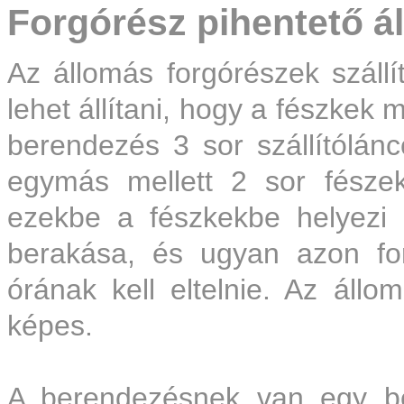
Forgórész pihentető á
Az állomás forgórészek szállí
lehet állítani, hogy a fészkek 
berendezés 3 sor szállítóláncc
egymás mellett 2 sor fésze
ezekbe a fészkekbe helyezi 
berakása, és ugyan azon fo
órának kell eltelnie. Az áll
képes.
A berendezésnek van egy be