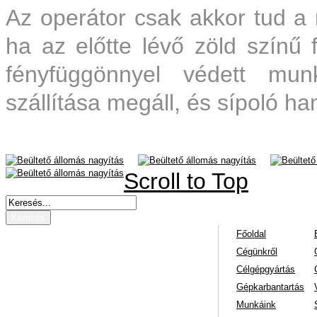
Az operátor csak akkor tud a 
ha az előtte lévő zöld színű 
fényfüggönnyel védett mun
szállítása megáll, és sípoló ha
nagyítás
nagyítás
nagyítás
Scroll to Top
Főoldal
Cégünkről
Célgépgyártás
Gépkarbantartás
Munkáink