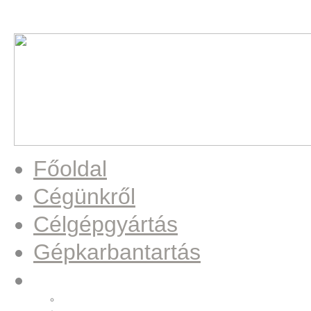
Főoldal
Cégünkről
Célgépgyártás
Gépkarbantartás
Munkáink
Beültető állomás