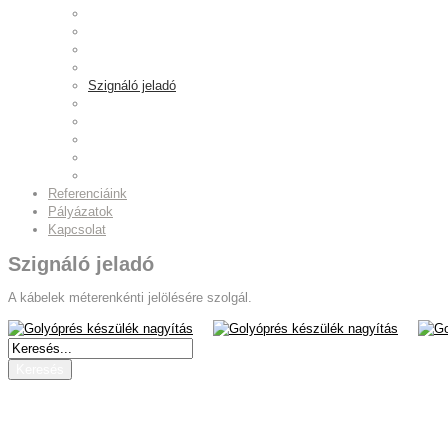
Papírszalag leadó
Pulley csapágyprés
Run-Out ellenőrző állomás
Síkköszörű berendezés
Szignáló jeladó
Csavarozó állomás
Pulley csavarozó állomás
Hordóprés
Gázpalack forgató
Fúró–menetelő–daraboló állomás
Referenciáink
Pályázatok
Kapcsolat
Szignáló jeladó
A kábelek méterenkénti jelölésére szolgál.
nagyítás
nagyítás