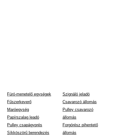
Fúró-menetelő egységek
Szignáló jeladó
Fűszerkeverő
Csavarozó állomás
Maróegység
Pulley csavarozó
Papírszalag leadó
állomás
Pulley csapágyprés
Forgórész pihentető
Síkköszörű berendezés
állomás