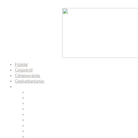
Főoldal
Cégünkről
Célgépgyártás
Gépkarbantartás
Munkáink
Beültető állomás
Fűszerkeverő
Golyóprés állomás
Szivattyúszerelő állomás
Vision rendszer
Forgórész pihentető állomás
Fúró-menetelő egységek
Maróegység
Nagyfeszültség vizsgáló