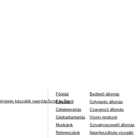
Főoldal
Beültető állomás
nagyítás
Scroll to Top
Cégünkről
Golyóprés állomás
Célgépgyártás
Csavarozó állomás
Gépkarbantartás
Vision rendszer
Munkáink
Szivattyúszerelő állomás
Referenciáink
Nagyfeszültség vizsgáló